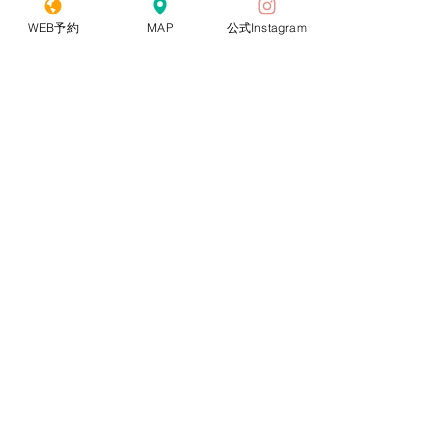
WEB予約
MAP
公式Instagram
ご予約時間5分前までに受付へお越しください
メイク落としや基礎化粧品などご用意しておりますので
特にお持ちいただくものはございません。
ご予約のお時間に遅れますと、
ご希望の内容に添えない場合もございますので、
お時間に余裕をもってご来院をお願いいたします。
また、初診の方は15分前に受付にお越しください。
※当日のご予約の変更・キャンセルは
クリニックまでご連絡をお願い致します。
​医療機関専売品各種取扱